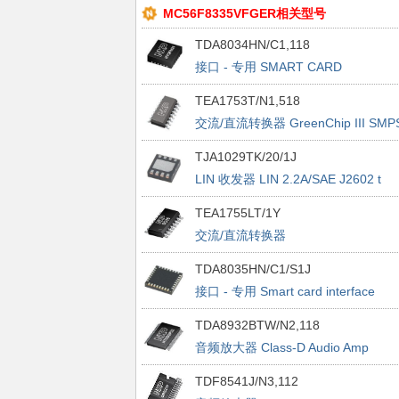
MC56F8335VFGER相关型号
TDA8034HN/C1,118
接口 - 专用 SMART CARD
INTERFACE
TEA1753T/N1,518
交流/直流转换器 GreenChip III SMP
control IC
TJA1029TK/20/1J
LIN 收发器 LIN 2.2A/SAE J2602 t
transceiver
TEA1755LT/1Y
交流/直流转换器
TEA1755LT/SO16//1/REEL 13 Q1 D
TDA8035HN/C1/S1J
接口 - 专用 Smart card interface
TDA8932BTW/N2,118
音频放大器 Class-D Audio Amp
TDF8541J/N3,112