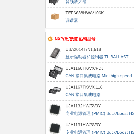
音频放大器
TDF8541J/DBS27P//N3/TUBE NDP
TEF6638HW/V106K
DSC BULK PACK
调谐器
TEF6638HW/HTQFP100//V106/TR
MULTIPLE DP BAKEABLE
NXP(恩智浦)热销型号
UBA2014T/N1,518
显示驱动器和控制器 TL BALLAST
UJA1168TK/VX/FDJ
CAN 接口集成电路 Mini high-speed
CAN system basis chip
UJA1167TK/VX,118
CAN 接口集成电路
UJA1167TK/HVSON14//VX/REEL 13
UJA1132HW/5V0Y
Q1 NDP
专业电源管理 (PMIC) Buck/Boost HS
CAN Dual LIN System
UJA1131HW/3V3Y
专业电源管理 (PMIC) Buck/Boost HS