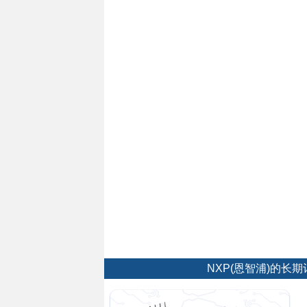
NXP(恩智浦)的