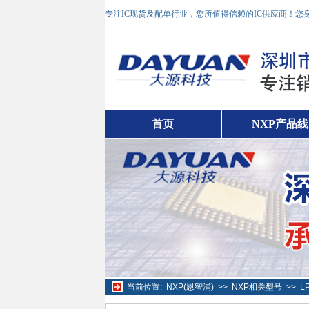
专注IC现货及配单行业，您所值得信赖的IC供应商！
首页
NXP产品线
当前位置:
NXP(恩智浦)
>>
NXP相关型号
>>
L