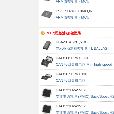
ARM微控制器 - MCU
FS32K146HRT0MLHT/QFP64///TR
FS32K148HET0MLQR
MULTIPLE DP BAKEABLE
ARM微控制器 - MCU
FS32K148HET0MLQT/LQFP144///
NXP(恩智浦)热销型号
UBA2014T/N1,518
显示驱动器和控制器 TL BALLAST
UJA1168TK/VX/FDJ
CAN 接口集成电路 Mini high-speed
CAN system basis chip
UJA1167TK/VX,118
CAN 接口集成电路
UJA1167TK/HVSON14//VX/REEL 13
UJA1132HW/5V0Y
Q1 NDP
专业电源管理 (PMIC) Buck/Boost HS
CAN Dual LIN System
UJA1131HW/3V3Y
专业电源管理 (PMIC) Buck/Boost HS